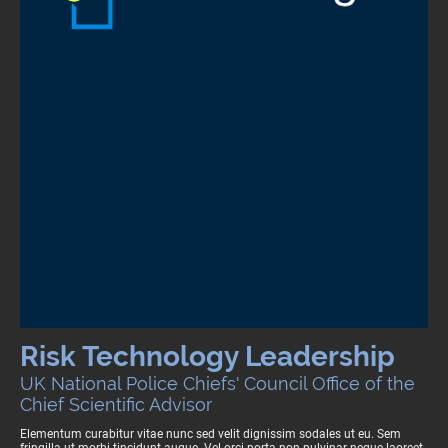
Risk Technology Leadership
UK National Police Chiefs' Council Office of the
Chief Scientific Advisor
Elementum curabitur vitae nunc sed velit dignissim sodales ut eu. Sem
fringilla ut morbi tincidunt augue. Vel orci porta non pulvinar neque laoreet